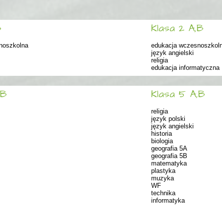
B
Klasa 2 A,B
noszkolna
edukacja wczesnoszkol
język angielski
religia
edukacja informatyczna
,B
Klasa 5 A,B
religia
język polski
język angielski
historia
biologia
geografia 5A
geografia 5B
matematyka
plastyka
muzyka
WF
technika
informatyka