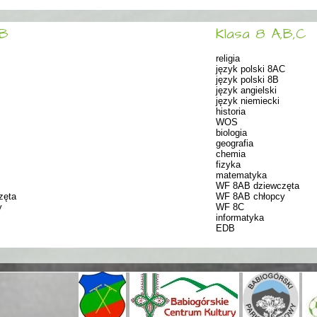
,B
Klasa 8 A,B,C
religia
język polski 8AC
język polski 8B
język angielski
język niemiecki
historia
WOS
biologia
geografia
chemia
fizyka
matematyka
WF 8AB dziewczęta
zęta
WF 8AB chłopcy
y
WF 8C
informatyka
EDB